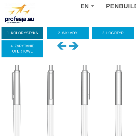
Select
EN
PENBUIL
your
language
1. KOLORYSTYKA
2. WKŁADY
3. LOGOTYP
4. ZAPYTANIE
OFERTOWE