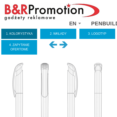
Select
EN
PENBUIL
your
language
1. KOLORYSTYKA
2. WKŁADY
3. LOGOTYP
4. ZAPYTANIE
OFERTOWE