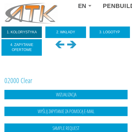
Select
EN
PENBUIL
your
language
1. KOLORYSTYKA
2. WKŁADY
3. LOGOTYP
4. ZAPYTANIE
OFERTOWE
02000 Clear