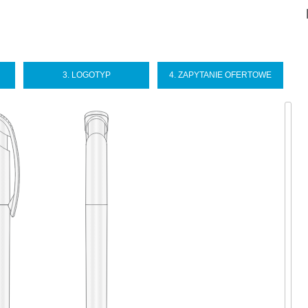
Sel
you
lan
3. LOGOTYP
4. ZAPYTANIE OFERTOWE