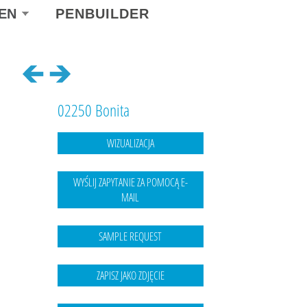
ect
EN
PENBUILDER
r
guage
02250 Bonita