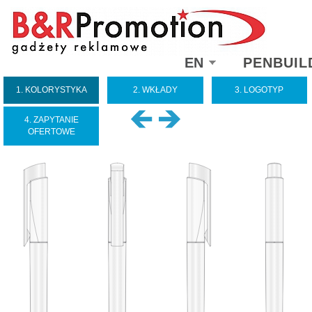
Select
EN
PENBUIL
your
language
1. KOLORYSTYKA
2. WKŁADY
3. LOGOTYP
4. ZAPYTANIE
OFERTOWE