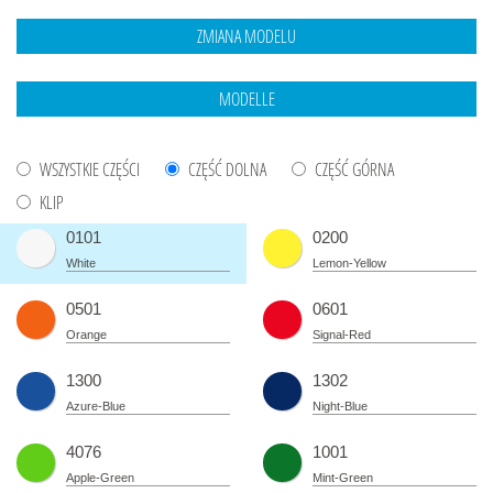
WSZYSTKIE CZĘŚCI
CZĘŚĆ DOLNA
CZĘŚĆ GÓRNA
KLIP
0101
0200
White
Lemon-Yellow
0501
0601
Orange
Signal-Red
1300
1302
Azure-Blue
Night-Blue
4076
1001
Apple-Green
Mint-Green