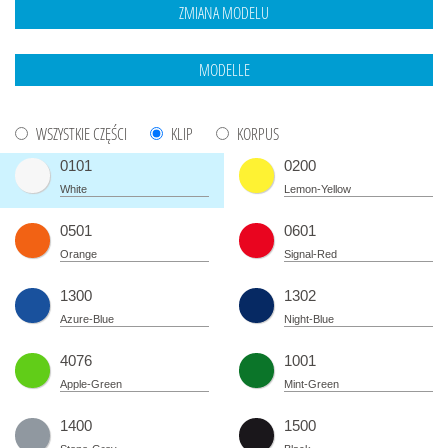
WSZYSTKIE CZĘŚCI
KLIP
KORPUS
0101
0200
White
Lemon-Yellow
0501
0601
Orange
Signal-Red
1300
1302
Azure-Blue
Night-Blue
4076
1001
Apple-Green
Mint-Green
1400
1500