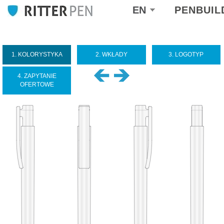
Select
EN
PENBUIL
your
language
1. KOLORYSTYKA
2. WKŁADY
3. LOGOTYP
4. ZAPYTANIE
OFERTOWE