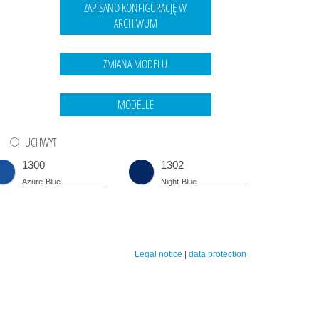
UCHWYT
1300
1302
Azure-Blue
Night-Blue
Legal notice
|
data protection