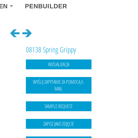
ect
EN
PENBUILDER
r
guage
08138 Spring Grippy