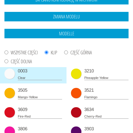
WSZYSTKIE CZĘŚCI
KLIP
CZĘŚĆ GÓRNA
CZĘŚĆ DOLNA
0003
3210
Clear
Pineapple-Yellow
3505
3521
Mango-Yellow
Flamingo
3609
3634
Fire-Red
Cherry-Red
3806
3903