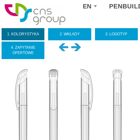
Select
EN
PENBUIL
your
language
1. KOLORYSTYKA
2. WKŁADY
3. LOGOTYP
4. ZAPYTANIE
OFERTOWE