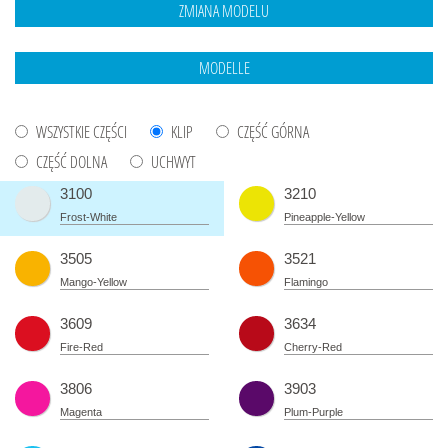
WSZYSTKIE CZĘŚCI
KLIP
CZĘŚĆ GÓRNA
CZĘŚĆ DOLNA
UCHWYT
3100
3210
Frost-White
Pineapple-Yellow
3505
3521
Mango-Yellow
Flamingo
3609
3634
Fire-Red
Cherry-Red
3806
3903
Magenta
Plum-Purple