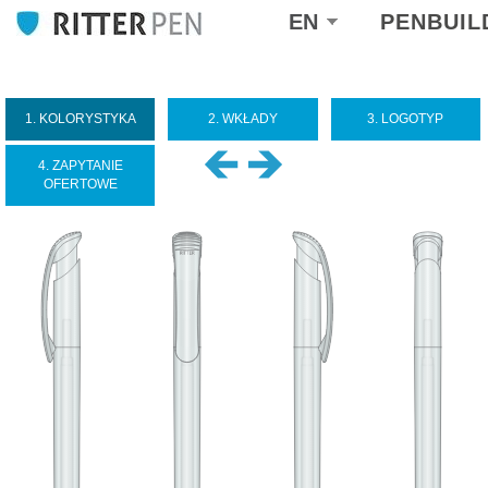
Select
EN
PENBUIL
your
language
1. KOLORYSTYKA
2. WKŁADY
3. LOGOTYP
4. ZAPYTANIE
OFERTOWE