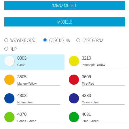
WSZYSTKIE CZĘŚCI
CZĘŚĆ DOLNA
CZĘŚĆ GÓRNA
KLIP
0003
3210
Clear
Pineapple-Yellow
3505
3609
Mango-Yellow
Fire-Red
4303
4333
Royal-Blue
Ocean-Blue
4070
4031
Grass-Green
Lime-Green