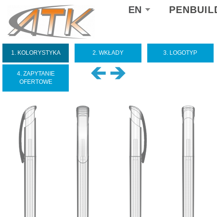
Select
EN
PENBUIL
your
language
1. KOLORYSTYKA
2. WKŁADY
3. LOGOTYP
4. ZAPYTANIE
OFERTOWE