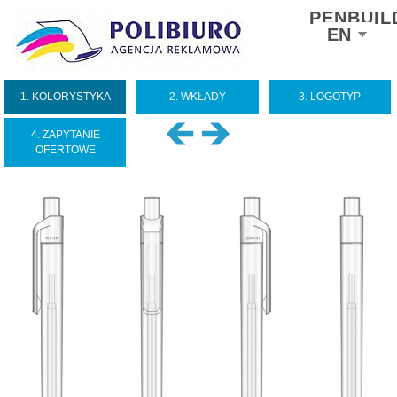
PENBUIL
Select
EN
your
language
1. KOLORYSTYKA
2. WKŁADY
3. LOGOTYP
4. ZAPYTANIE
OFERTOWE