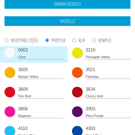
WSZYSTKIE CZĘŚCI
PRZYCISK
KLIP
KORPUS
0003
3210
Clear
Pineapple-Yellow
3505
3521
Mango-Yellow
Flamingo
3609
3634
Fire-Red
Cherry-Red
3806
3903
Magenta
Plum-Purple
4110
4303