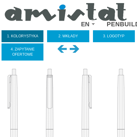
Select
EN
PENBUIL
your
language
1. KOLORYSTYKA
2. WKŁADY
3. LOGOTYP
4. ZAPYTANIE
OFERTOWE