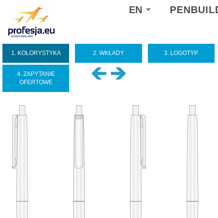
Select
EN
PENBUIL
your
language
1. KOLORYSTYKA
2. WKŁADY
3. LOGOTYP
4. ZAPYTANIE
OFERTOWE