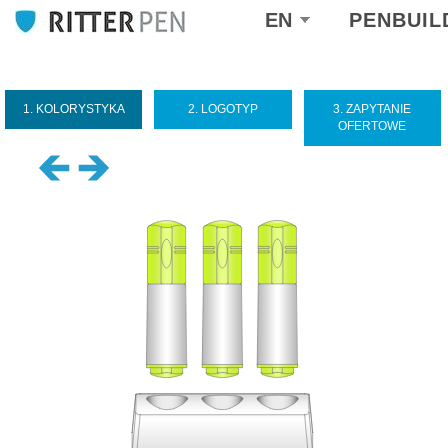
Select
EN
PENBUIL
your
language
1. KOLORYSTYKA
2. LOGOTYP
3. ZAPYTANIE
OFERTOWE