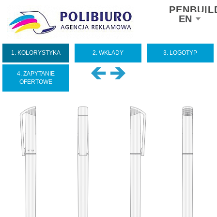
PENBUIL
Select
EN
your
language
1. KOLORYSTYKA
2. WKŁADY
3. LOGOTYP
4. ZAPYTANIE
OFERTOWE