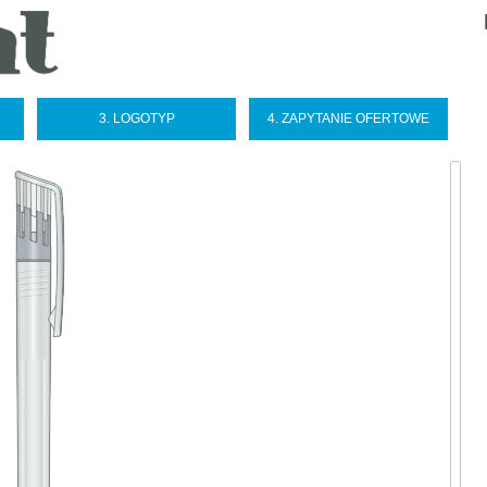
Sel
you
lan
3. LOGOTYP
4. ZAPYTANIE OFERTOWE