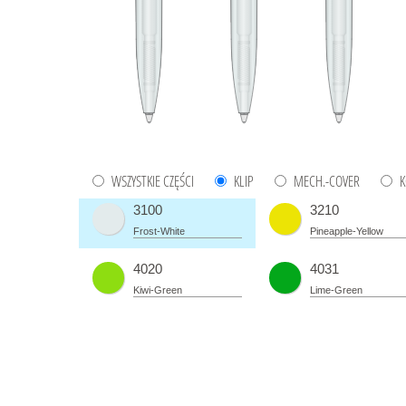
WSZYSTKIE CZĘŚCI
KLIP
MECH.-COVER
K
3100
3210
Frost-White
Pineapple-Yellow
4020
4031
Kiwi-Green
Lime-Green