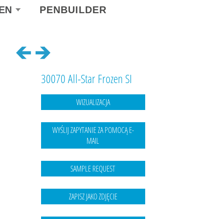
ect
EN
PENBUILDER
r
guage
30070 All-Star Frozen SI