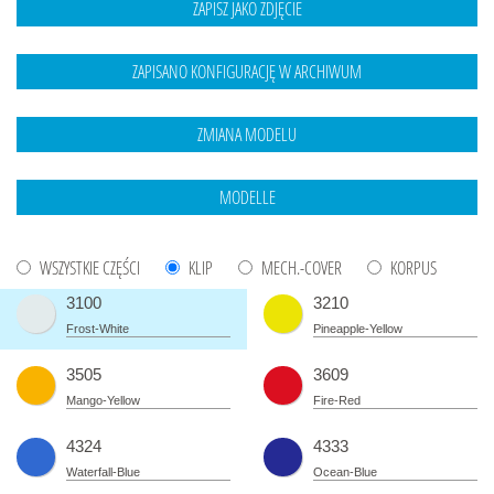
WSZYSTKIE CZĘŚCI
KLIP
MECH.-COVER
KORPUS
3100
3210
Frost-White
Pineapple-Yellow
3505
3609
Mango-Yellow
Fire-Red
4324
4333
Waterfall-Blue
Ocean-Blue