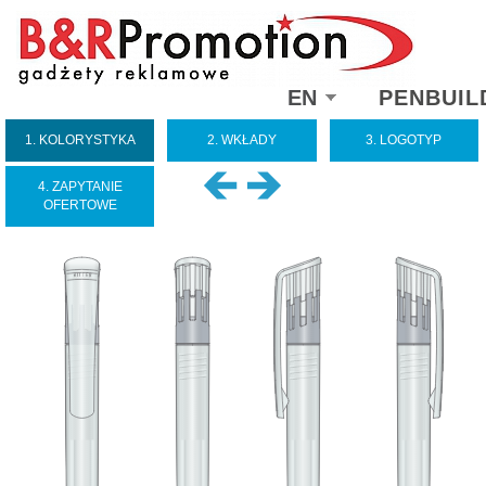
Select
EN
PENBUIL
your
language
1. KOLORYSTYKA
2. WKŁADY
3. LOGOTYP
4. ZAPYTANIE
OFERTOWE