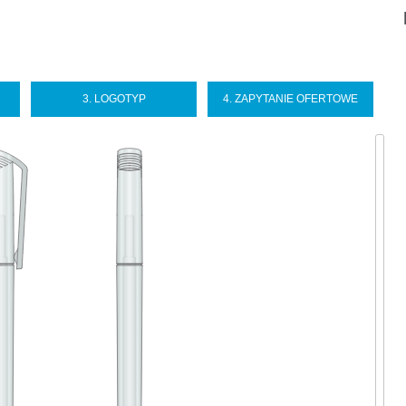
Sel
you
lan
3. LOGOTYP
4. ZAPYTANIE OFERTOWE