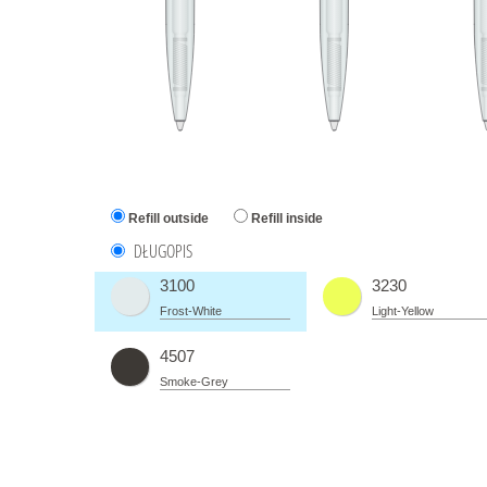
Refill outside
Refill inside
DŁUGOPIS
3100
3230
Frost-White
Light-Yellow
4507
Smoke-Grey