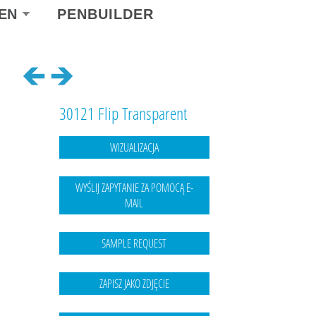
ect
EN
PENBUILDER
r
guage
30121 Flip Transparent