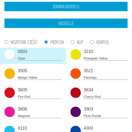
WSZYSTKIE CZĘŚCI
PRZYCISK
KLIP
KORPUS
0003
3210
Clear
Pineapple-Yellow
3505
3521
Mango-Yellow
Flamingo
3609
3634
Fire-Red
Cherry-Red
3806
3903
Magenta
Plum-Purple
4110
4303