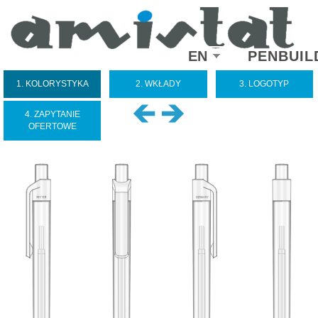
Select
EN
PENBUIL
your
language
1. KOLORYSTYKA
2. WKŁADY
3. LOGOTYP
4. ZAPYTANIE
OFERTOWE