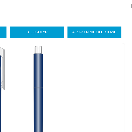
Sel
you
lan
3. LOGOTYP
4. ZAPYTANIE OFERTOWE