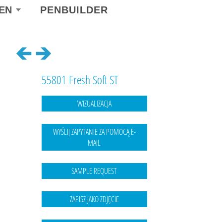
ect
EN
PENBUILDER
r
guage
55801 Fresh Soft ST