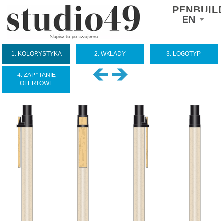
PENBUIL
Select
EN
your
language
1. KOLORYSTYKA
2. WKŁADY
3. LOGOTYP
4. ZAPYTANIE
OFERTOWE