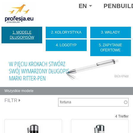
Select
EN
PENBUIL
your
language
1. MODELE
2. KOLORYSTYKA
3. WKŁADY
DŁUGOPISÓW
4. LOGOTYP
5. ZAPYTANIE
OFERTOWE
W PIĘCIU KROKACH STWÓRZ
SWÓJ WYMARZONY DŁUGOPIS
MARKI RITTER-PEN
Wszystkie modele
Zakładki
FILTR
podstawowe
4 Treffer