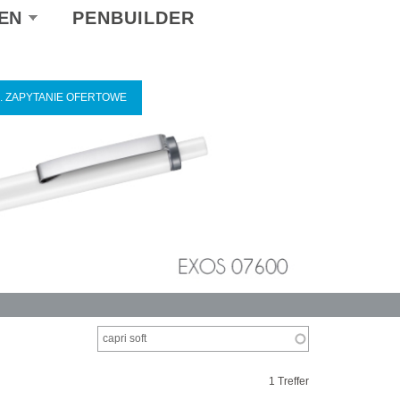
ect
EN
PENBUILDER
r
guage
5. ZAPYTANIE OFERTOWE
1 Treffer