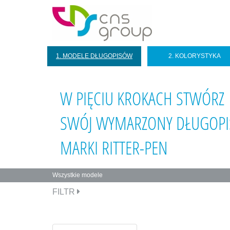
1. MODELE DŁUGOPISÓW
2. KOLORYSTYKA
W PIĘCIU KROKACH STWÓRZ
SWÓJ WYMARZONY DŁUGOPI
MARKI RITTER-PEN
Wszystkie modele
Zakładki
FILTR
podstawowe