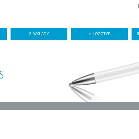
Sel
you
lan
3. WKŁADY
4. LOGOTYP
S