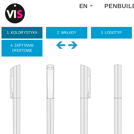
Select
EN
PENBUIL
your
language
1. KOLORYSTYKA
2. WKŁADY
3. LOGOTYP
4. ZAPYTANIE
OFERTOWE