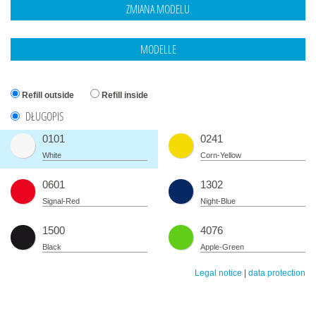
Refill outside
Refill inside
DŁUGOPIS
0101
0241
White
Corn-Yellow
0601
1302
Signal-Red
Night-Blue
1500
4076
Black
Apple-Green
Legal notice
|
data protection