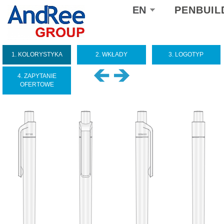
Select
EN
PENBUIL
your
language
1. KOLORYSTYKA
2. WKŁADY
3. LOGOTYP
4. ZAPYTANIE
OFERTOWE