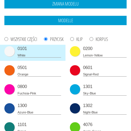
WSZYSTKIE CZĘŚCI
PRZYCISK
KLIP
KORPUS
0101
0200
White
Lemon-Yellow
0501
0601
Orange
Signal-Red
0800
1301
Fuchsia-Pink
Sky-Blue
1300
1302
Azure-Blue
Night-Blue
1101
4076