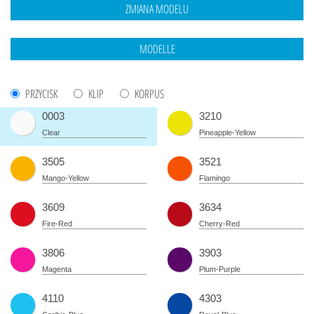
PRZYCISK
KLIP
KORPUS
0003
3210
Clear
Pineapple-Yellow
3505
3521
Mango-Yellow
Flamingo
3609
3634
Fire-Red
Cherry-Red
3806
3903
Magenta
Plum-Purple
4110
4303