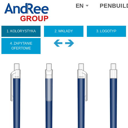
Select
EN
PENBUIL
your
language
1. KOLORYSTYKA
2. WKŁADY
3. LOGOTYP
4. ZAPYTANIE
OFERTOWE