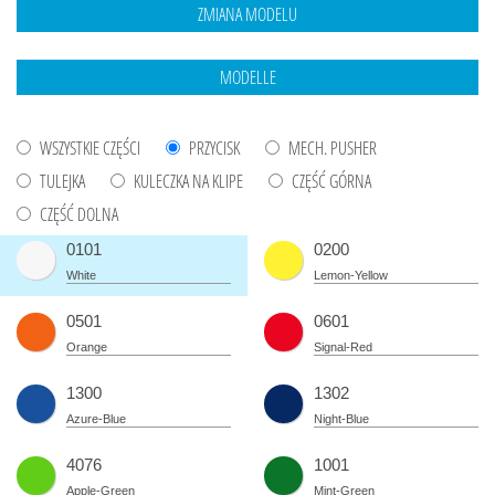
WSZYSTKIE CZĘŚCI
PRZYCISK
MECH. PUSHER
TULEJKA
KULECZKA NA KLIPE
CZĘŚĆ GÓRNA
CZĘŚĆ DOLNA
0101
0200
White
Lemon-Yellow
0501
0601
Orange
Signal-Red
1300
1302
Azure-Blue
Night-Blue
4076
1001
Apple-Green
Mint-Green