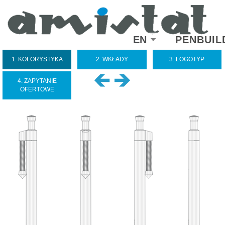
Select
EN
PENBUIL
your
language
1. KOLORYSTYKA
2. WKŁADY
3. LOGOTYP
4. ZAPYTANIE
OFERTOWE