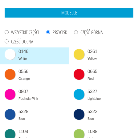
WSZYSTKIE CZĘŚCI
PRZYCISK
CZĘŚĆ GÓRNA
CZĘŚĆ DOLNA
0146
0261
White
Yellow
0556
0665
Orange
Red
0807
5327
Fuchsia-Pink
Lightblue
5328
5322
Blue
Blue
1109
1088