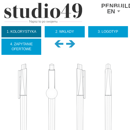
PENBUIL
Select
EN
your
language
1. KOLORYSTYKA
2. WKŁADY
3. LOGOTYP
4. ZAPYTANIE
OFERTOWE