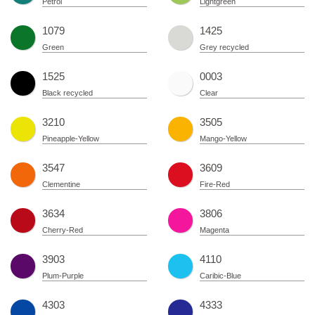
Petrol
Lightgreen
1079
1425
Green
Grey recycled
1525
0003
Black recycled
Clear
3210
3505
Pineapple-Yellow
Mango-Yellow
3547
3609
Clementine
Fire-Red
3634
3806
Cherry-Red
Magenta
3903
4110
Plum-Purple
Caribic-Blue
4303
4333