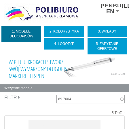
PENBUIL
Select
EN
your
language
1. MODELE
2. KOLORYSTYKA
3. WKŁADY
DŁUGOPISÓW
4. LOGOTYP
5. ZAPYTANIE
OFERTOWE
W PIĘCIU KROKACH STWÓRZ
SWÓJ WYMARZONY DŁUGOPIS
MARKI RITTER-PEN
Wszystkie modele
Zakładki
FILTR
podstawowe
5 Treffer