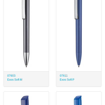
07603
07611
Exos Soft M
Exos Soft P