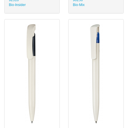
92310
90250
Bio-Insider
Bio-Mix