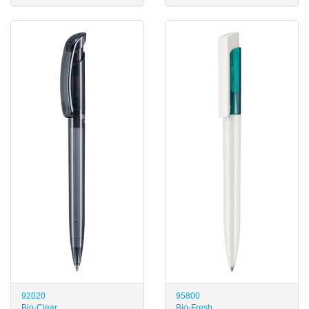
92020
95800
Bio-Clear
Bio-Fresh